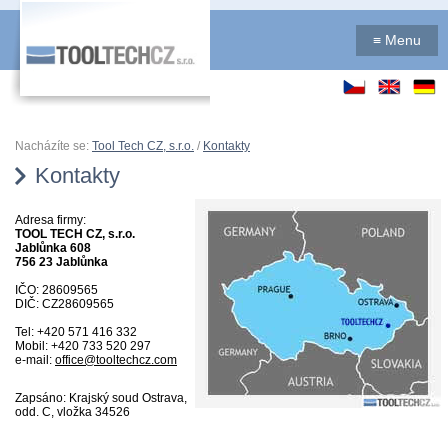
≡
Menu
Nacházíte se:
Tool Tech CZ, s.r.o.
/
Kontakty
Kontakty
Adresa firmy:
TOOL TECH CZ, s.r.o.
Jablůnka 608
756 23 Jablůnka
IČO: 28609565
DIČ: CZ28609565
Tel: +420 571 416 332
Mobil: +420 733 520 297
e-mail:
office@tooltechcz.com
Zapsáno: Krajský soud Ostrava,
odd. C, vložka 34526