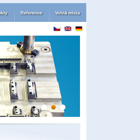
akty
Reference
Volná místa
1
2
3