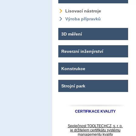
Lisovací nástroje
Výroba přípravků
3D měření
Reverzní inženýrství
Konstrukce
Strojní park
CERTIFIKACE KVALITY
Společnost TOOLTECHCZ, s. r. o.
je držitelem certifikátu systému
managementu kvality