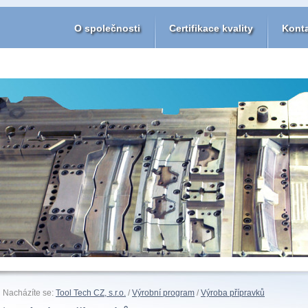
O společnosti
Certifikace kvality
Kont
Nacházíte se:
Tool Tech CZ, s.r.o.
/
Výrobní program
/
Výroba přípravků