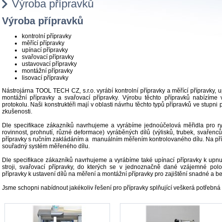
Výroba přípravků
Výroba přípravků
kontrolní přípravky
měřící přípravky
upínací přípravky
svařovací přípravky
ustavovací přípravky
montážní přípravky
lisovací přípravky
Nástrojárna TOOL TECH CZ, s.r.o. vyrábí kontrolní přípravky a měřící přípravky, 
montážní přípravky a svařovací přípravky. Výrobu těchto přípravků nabízíme
protokolu. Naši konstruktéři mají v oblasti návrhu těchto typů přípravků ve stup
zkušenosti.
Dle specifikace zákazníků navrhujeme a vyrábíme jednoúčelová měřidla pro ryc
rovinnost, prohnutí, různé deformace) vyráběných dílů (výlisků, trubek, svařenc
přípravky s ručním zakládáním a manuálním měřením kontrolovaného dílu. Na příp
souřadný systém měřeného dílu.
Dle specifikace zákazníků navrhujeme a vyrábíme také upínací přípravky k upnut
stroji, svařovací přípravky, do kterých se v jednoznačně dané vzájemné pol
přípravky k ustavení dílů na měření a montážní přípravky pro zajištění snadné a
Jsme schopni nabídnout jakékoliv řešení pro přípravky splňující veškerá potřebn