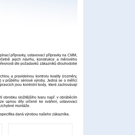
upínací přípravky, ustavovací přípravky na CMM,
 včetně jejich návrhu, konstrukce a měrového
ni přesnosti dle požadavků zákazníků dlouhodobé
hlou a pravidelnou kontrolu kvality (rozměry,
ů) v průběhu sériové výroby. Jedná se o měřicí
ravcích jsou kontrolní body, které zachovávají
í obrobku složitějšího tvaru např. v obráběcím
oze upnou díly určené ke sváření, ustavovací
 bezchybné montáže.
á specifika daná výrobou našeho zákazníka.